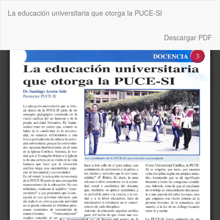
Volver
La educación universitaria que otorga la PUCE-SI
a
los
detalles
Descargar
Descargar PDF
del
artículo