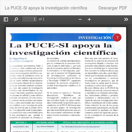
Volver
Descargar
La PUCE-SI apoya la investigación científica
Descargar PDF
a
los
detalles
del
artículo