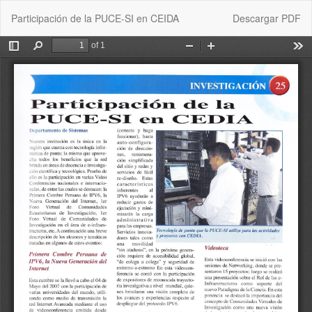
Volver
Descargar
Participación de la PUCE-SI en CEIDA
Descargar PDF
a
los
detalles
del
artículo