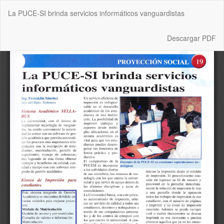
Volver
La PUCE-SI brinda servicios informáticos vanguardistas
a
los
detalles
Descargar
Descargar PDF
del
artículo