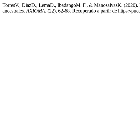
TorresV., DiazD., LemaD., IbadangoM. F., & ManosalvasK. (2020). Focu
ancestrales.
AXIOMA
, (22), 62-68. Recuperado a partir de https://p