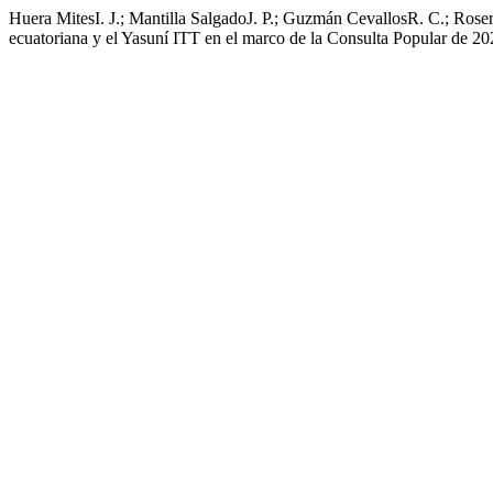
Huera MitesI. J.; Mantilla SalgadoJ. P.; Guzmán CevallosR. C.; Rosero
ecuatoriana y el Yasuní ITT en el marco de la Consulta Popular de 2