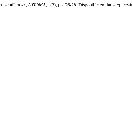
en semilleros»,
AXIOMA
, 1(3), pp. 26-28. Disponible en: https://puce