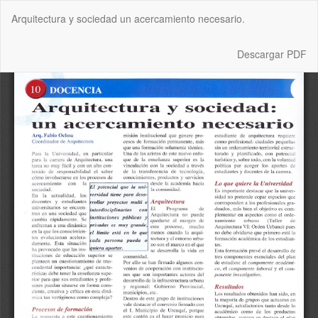
Volver
Arquitectura y sociedad un acercamiento necesario.
a
los
detalles
Descargar
Descargar PDF
del
artículo