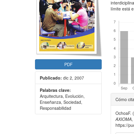
interdicipli
límite está 
Descargas
PDF
Publicado:
dic 2, 2007
Palabras clave:
Detal
Arquitectura, Evolución,
Cómo cit
Enseñanza, Sociedad,
del
Responsabilidad
OchoaF. (
artícu
AXIOMA
https://p