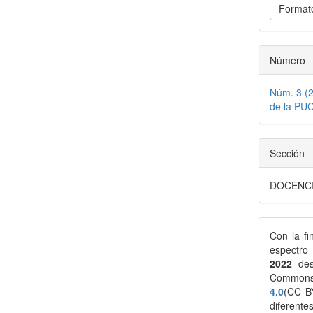
Formato
Número
Núm. 3 (2
de la PU
Sección
DOCENC
Con la fi
espectro
2022
des
Common
4.0
(CC BY
diferente