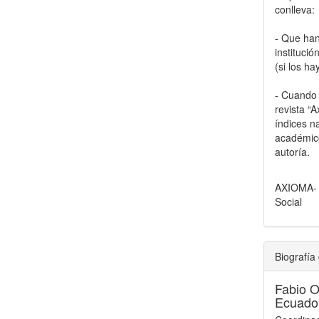
conlleva:
- Que han
instituci
(si los ha
- Cuando e
revista “
índices n
académico
autoría.
AXIOMA- R
Social
Biografía 
Fabio 
Ecuador