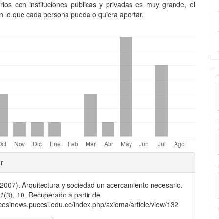
narios con instituciones públicas y privadas es muy grande, el
en lo que cada persona pueda o quiera aportar.
les
ar
2007). Arquitectura y sociedad un acercamiento necesario.
lo
,
1
(3), 10. Recuperado a partir de
ucesinews.pucesi.edu.ec/index.php/axioma/article/view/132