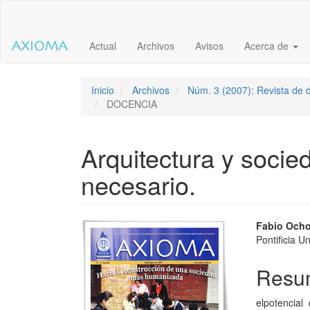
Salto
rápido
al
Actual
Archivos
Avisos
Acerca de
contenido
de
la
página
Inicio
Archivos
Núm. 3 (2007): Revista de d
Navegación
DOCENCIA
principal
Contenido
principal
Arquitectura y soci
Barra
lateral
necesario.
Barra
Conte
Fabio Och
Pontificia U
lateral
princi
del
del
Resu
artículo
artícu
elpotencial