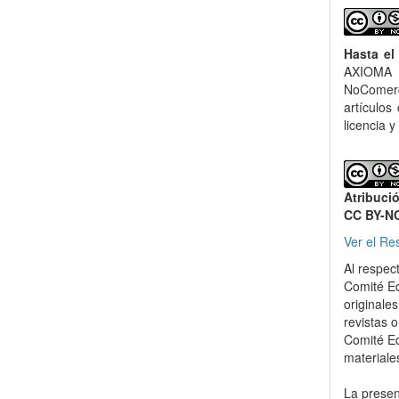
Hasta el
AXIOMA 
NoComerci
artículos
licencia y
Atribuci
CC BY-N
Ver el Re
Al respec
Comité Ed
originale
revistas o
Comité Ed
materiale
La present