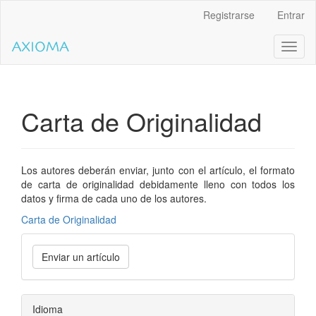
Salto
Registrarse
Entrar
rápido
al
Toggl
contenido
naviga
de
la
página
Navegación
Carta de Originalidad
principal
Contenido
principal
Barra
Los autores deberán enviar, junto con el artículo, el formato
lateral
de carta de originalidad debidamente lleno con todos los
datos y firma de cada uno de los autores.
Carta de Originalidad
Enviar un artículo
Idioma