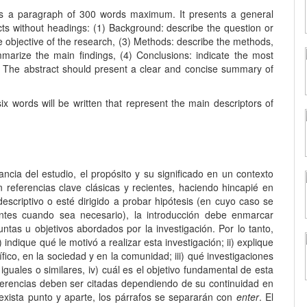
udes a paragraph of 300 words maximum. It presents a general
ects without headings: (1) Background: describe the question or
he objective of the research, (3) Methods: describe the methods,
marize the main findings, (4) Conclusions: indicate the most
et. The abstract should present a clear and concise summary of
x words will be written that represent the main descriptors of
ancia del estudio, el propósito y su significado en un contexto
 referencias clave clásicas y recientes, haciendo hincapié en
 descriptivo o esté dirigido a probar hipótesis (en cuyo caso se
gentes cuando sea necesario), la introducción debe enmarcar
tas u objetivos abordados por la investigación. Por lo tanto,
 indique qué le motivó a realizar esta investigación; ii) explique
tífico, en la sociedad y en la comunidad; iii) qué investigaciones
guales o similares, iv) cuál es el objetivo fundamental de esta
referencias deben ser citadas dependiendo de su continuidad en
 exista punto y aparte, los párrafos se separarán con
enter
. El