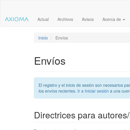
Salto
rápido
al
Actual
Archivos
Avisos
Acerca de
contenido
de
la
página
Inicio
Envíos
Navegación
principal
Contenido
Envíos
principal
Barra
lateral
El registro y el inicio de sesión son necesarios 
los envíos recientes.
Ir a Iniciar sesión
a una cuen
Directrices para autores