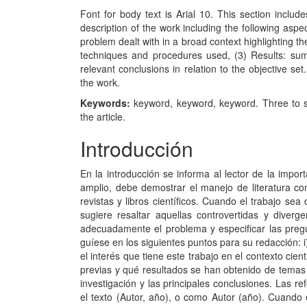
Font for body text is Arial 10. This section incl
description of the work including the following asp
problem dealt with in a broad context highlighting t
techniques and procedures used, (3) Results: sum
relevant conclusions in relation to the objective s
the work.
Keywords:
keyword, keyword, keyword. Three to si
the article.
Introducción
En la introducción se informa al lector de la import
amplio, debe demostrar el manejo de literatura con
revistas y libros científicos. Cuando el trabajo sea
sugiere resaltar aquellas controvertidas y diver
adecuadamente el problema y especificar las pregun
guíese en los siguientes puntos para su redacción: i)
el interés que tiene este trabajo en el contexto cien
previas y qué resultados se han obtenido de temas i
investigación y las principales conclusiones. Las 
el texto (Autor, año), o como Autor (año). Cuando