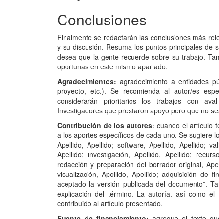
Conclusiones
Finalmente se redactarán las conclusiones más relev
y su discusión. Resuma los puntos principales de s
desea que la gente recuerde sobre su trabajo. Ta
oportunas en este mismo apartado.
Agradecimientos:
agradecimiento a entidades pú
proyecto, etc.). Se recomienda al autor/es espec
considerarán prioritarios los trabajos con ava
Investigadores que prestaron apoyo pero que no sea
Contribución de los autores:
cuando el artículo t
a los aportes específicos de cada uno. Se sugiere lo
Apellido, Apellido; software, Apellido, Apellido; val
Apellido; investigación, Apellido, Apellido; recurs
redacción y preparación del borrador original, Apell
visualización, Apellido, Apellido; adquisición de f
aceptado la versión publicada del documento”. Ta
explicación del término. La autoría, así como el
contribuido al artículo presentado.
Fuente de financiamiento:
agregue el texto que