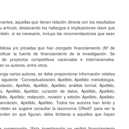
antes, aquellas que tienen relación directa con los resultados
u artículo, destacando los hallazgos e implicaciones clave que
mbién, si es necesario, incluya las recomendaciones que sean
blicas y/o privadas que han otorgado financiamiento (Nº de
ificar la fuente de financiamiento de la investigación. Se
l de proyectos competitivos nacionales e internacionales.
n co-autores, entre otros.
enga varios autores, se debe proporcionar información relativa
 siguiente: “Conceptualización, Apellido, Apellido; metodología,
idación, Apellido, Apellido, Apellido; análisis formal, Apellido,
os, Apellido, Apellido; curación de datos, Apellido, Apellido;
ido, Apellido; redacción, revisión y edición Apellido, Apellido;
inanciación, Apellido, Apellido. Todos los autores han leído y
mbién se sugiere consultar la taxonomía CRediT para ver la
 orden en que figuran, debe limitarse a aquellos que hayan
 corresponda: “Esta investigación no recibió financiamiento