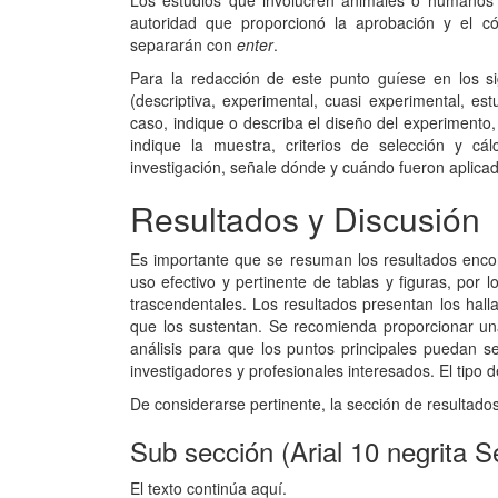
Los estudios que involucren animales o humanos 
autoridad que proporcionó la aprobación y el có
separarán con
enter
.
Para la redacción de este punto guíese en los si
(descriptiva, experimental, cuasi experimental, estu
caso, indique o describa el diseño del experimento, 
indique la muestra, criterios de selección y cál
investigación, señale dónde y cuándo fueron aplica
Resultados y Discusión
Es importante que se resuman los resultados encon
uso efectivo y pertinente de tablas y figuras, por
trascendentales. Los resultados presentan los hall
que los sustentan. Se recomienda proporcionar una 
análisis para que los puntos principales puedan se
investigadores y profesionales interesados. El tipo 
De considerarse pertinente, la sección de resultado
Sub sección (Arial 10 negrita 
El texto continúa aquí.