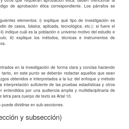
y otros que requieran aprobación ética, deben mencionar la
digo de aprobación ética correspondiente. Los párrafos se
guientes elementos: i) explique qué tipo de investigación es
dio de casos, básica, aplicada, tecnológica, etc.); si fuere el
ii) indique cuál es la población o universo motivo del estudio e
culo; iii) explique los métodos, técnicas e instrumentos de
dos.
trados en la investigación de forma clara y concisa haciendo
 lo tanto, en este punto se deberán redactar aquellos que sean
azgos obtenidos e interpretados a la luz del enfoque y método
interpretación suficiente de las pruebas estadísticas y otros
r entendidos por una audiencia amplia y multidisciplinaria de
de letra para cuerpo de texto es Arial 10.
s puede dividirse en sub-secciones.
Sección y subsección)