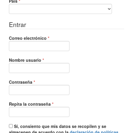
Obligatorio
País
*
Entrar
Obligatorio
Correo electrónico
*
Obligatorio
Nombre usuario
*
Obligatorio
Contraseña
*
Obligatorio
Repita la contraseña
*
Sí, consiento que mis datos se recopilen y se
almacenen de acuerdo con la
declaración de políticas
.