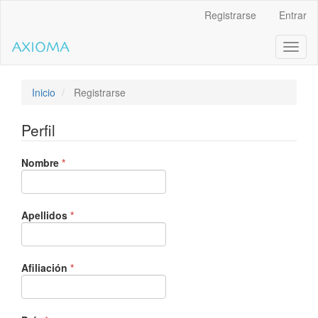
Salto
Registrarse
Entrar
rápido
al
Toggl
contenido
naviga
de
la
página
Inicio
Registrarse
Navegación
principal
Perfil
Contenido
principal
Obligatorio
Nombre
Barra
*
lateral
Obligatorio
Apellidos
*
Obligatorio
Afiliación
*