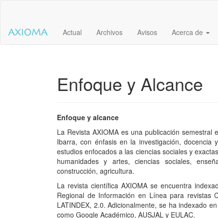
Salto
rápido
al
Actual
Archivos
Avisos
Acerca de
contenido
de
la
página
Navegación
Enfoque y Alcance
principal
Contenido
principal
Barra
Enfoque y alcance
lateral
La Revista AXIOMA es una publicación semestral ed
Ibarra, con énfasis en la investigación, docencia
estudios enfocados a las ciencias sociales y exactas
humanidades y artes, ciencias sociales, enseña
construcción, agricultura.
La revista científica AXIOMA se encuentra indexa
Regional de Información en Línea para revistas C
LATINDEX, 2.0. Adicionalmente, se ha indexado en 
como Google Académico, AUSJAL y EULAC.