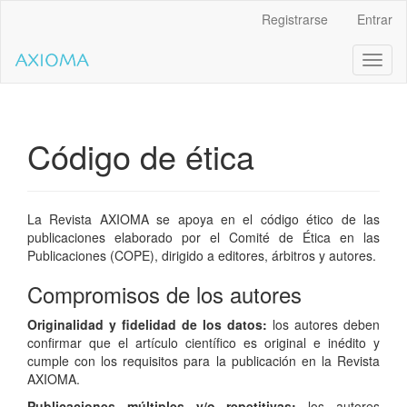
Salto
Registrarse
Entrar
rápido
al
Toggl
contenido
naviga
de
la
página
Navegación
Código de ética
principal
Contenido
principal
Barra
La Revista AXIOMA se apoya en el código ético de las
lateral
publicaciones elaborado por el Comité de Ética en las
Publicaciones (COPE), dirigido a editores, árbitros y autores.
Compromisos de los autores
Originalidad y fidelidad de los datos:
los autores deben
confirmar que el artículo científico es original e inédito y
cumple con los requisitos para la publicación en la Revista
AXIOMA.
Publicaciones múltiples y/o repetitivas:
los autores