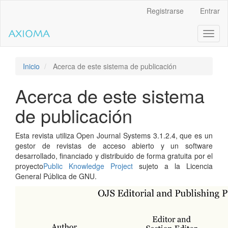
Salto
Registrarse
Entrar
rápido
al
Toggl
contenido
naviga
de
la
página
Inicio
Acerca de este sistema de publicación
Navegación
principal
Acerca de este sistema
Contenido
principal
de publicación
Barra
lateral
Esta revista utiliza Open Journal Systems 3.1.2.4, que es un
gestor de revistas de acceso abierto y un software
desarrollado, financiado y distribuido de forma gratuita por el
proyecto
Public Knowledge Project
sujeto a la Licencia
General Pública de GNU.