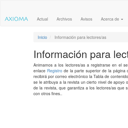
Salto
rápido
al
Actual
Archivos
Avisos
Acerca de
contenido
de
la
página
Inicio
Información para lectores/as
Navegación
principal
Información para lec
Contenido
principal
Animamos a los lectores/as a registrarse en el serv
Barra
enlace
Registro
de la parte superior de la página de
lateral
recibirá por correo electrónico la Tabla de contenid
se le atribuya a la revista un cierto nivel de apoyo
de la revista, que garantiza a los lectores/as que
con otros fines..