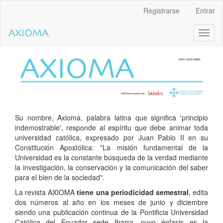
Salto
Registrarse
Entrar
rápido
al
Toggl
contenido
naviga
de
la
página
Navegación
principal
Contenido
principal
Barra
Su nombre, Axioma, palabra latina que significa 'principio
lateral
indemostrable', responde al espíritu que debe animar toda
universidad católica, expresado por Juan Pablo II en su
Constitución Apostólica: "La misión fundamental de la
Universidad es la constante búsqueda de la verdad mediante
la investigación, la conservación y la comunicación del saber
para el bien de la sociedad".
La revista AXIOMA
tiene una periodicidad semestral
, edita
dos números al año en los meses de junio y diciembre
siendo una publicación continua de la Pontificia Universidad
Católica del Ecuador sede Ibarra, cuyo énfasis es la