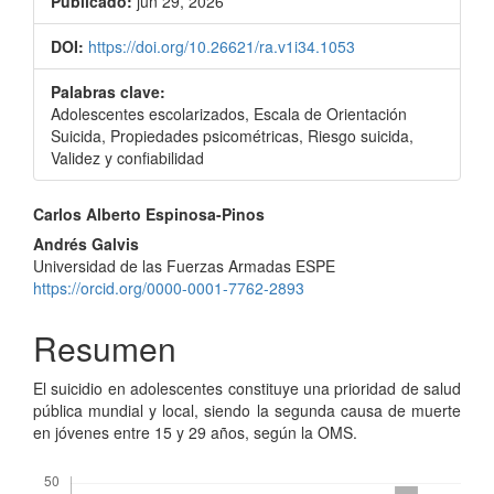
Publicado:
jun 29, 2026
DOI:
https://doi.org/10.26621/ra.v1i34.1053
Palabras clave:
Adolescentes escolarizados, Escala de Orientación
Suicida, Propiedades psicométricas, Riesgo suicida,
Validez y confiabilidad
Contenido
Carlos Alberto Espinosa-Pinos
principal
Andrés Galvis
Universidad de las Fuerzas Armadas ESPE
del
https://orcid.org/0000-0001-7762-2893
artículo
Resumen
El suicidio en adolescentes constituye una prioridad de salud
pública mundial y local, siendo la segunda causa de muerte
en jóvenes entre 15 y 29 años, según la OMS.
Descargas