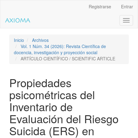
Salto
Registrarse
Entrar
rápido
al
Toggl
contenido
naviga
de
la
página
Inicio
Archivos
Navegación
Vol. 1 Núm. 34 (2026): Revista Científica de
principal
docencia, investigación y proyección social
Contenido
ARTÍCULO CIENTÍFICO / SCIENTIFIC ARTICLE
principal
Barra
lateral
Propiedades
psicométricas del
Inventario de
Evaluación del Riesgo
Suicida (ERS) en