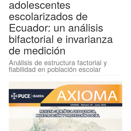
adolescentes
escolarizados de
Ecuador: un análisis
bifactorial e invarianza
de medición
Análisis de estructura factorial y
fiabilidad en población escolar
Barra
lateral
del
artículo