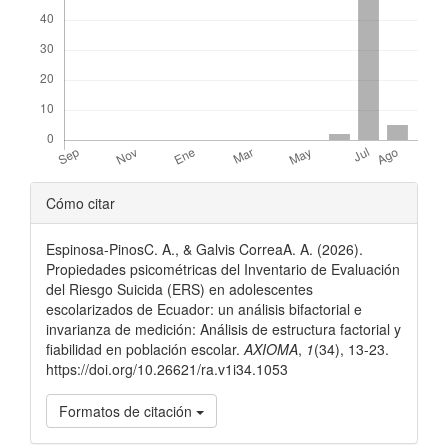
Detalles
Cómo citar
del
Espinosa-PinosC. A., & Galvis CorreaA. A. (2026).
artículo
Propiedades psicométricas del Inventario de Evaluación
del Riesgo Suicida (ERS) en adolescentes
escolarizados de Ecuador: un análisis bifactorial e
invarianza de medición: Análisis de estructura factorial y
fiabilidad en población escolar.
AXIOMA
,
1
(34), 13-23.
https://doi.org/10.26621/ra.v1i34.1053
Formatos de citación