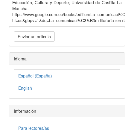
Educación, Cultura y Deporte; Universidad de Castilla-La
Mancha.
https://www.google.com.ec/books/edition/La_comunicaci%C3%
hl=es&gbpv=1&dq=La+comunicaci%C3%B3n+literaria+en+las+p
Enviar un artículo
Idioma
Español (España)
English
Información
Para lectores/as