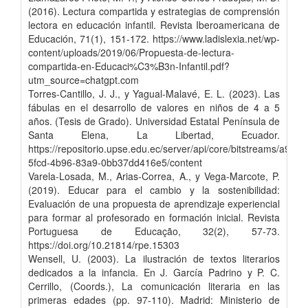
(2016). Lectura compartida y estrategias de comprensión
lectora en educación infantil. Revista Iberoamericana de
Educación, 71(1), 151-172. https://www.ladislexia.net/wp-
content/uploads/2019/06/Propuesta-de-lectura-
compartida-en-Educaci%C3%B3n-Infantil.pdf?
utm_source=chatgpt.com
Torres-Cantillo, J. J., y Yagual-Malavé, E. L. (2023). Las
fábulas en el desarrollo de valores en niños de 4 a 5
años. (Tesis de Grado). Universidad Estatal Península de
Santa Elena, La Libertad, Ecuador.
https://repositorio.upse.edu.ec/server/api/core/bitstreams/a9a3c
5fcd-4b96-83a9-0bb37dd416e5/content
Varela-Losada, M., Arias-Correa, A., y Vega-Marcote, P.
(2019). Educar para el cambio y la sostenibilidad:
Evaluación de una propuesta de aprendizaje experiencial
para formar al profesorado en formación inicial. Revista
Portuguesa de Educação, 32(2), 57-73.
https://doi.org/10.21814/rpe.15303
Wensell, U. (2003). La ilustración de textos literarios
dedicados a la infancia. En J. García Padrino y P. C.
Cerrillo, (Coords.), La comunicación literaria en las
primeras edades (pp. 97-110). Madrid: Ministerio de