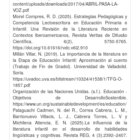
content/uploads/downloads/2017/04/ABRIL-PASA-LA-
VOZ.pdf
Morel Compres, R. D. (2025). Estrategias Pedagógicas y
Competencia Lectoescritora en Educación Primaria e
Infantil: Una Revisión de la Literatura Reciente en
Contextos Iberoamericanos, Revista Veritas de Difusão
Científica, 6(2), 5750-5765.
https://doi.org/10.61616/rvdc.v6i2.910
Millán Villar, N. (2019). La importancia de la literatura en
la Etapa de Educación Infantil: Aproximación al cuento
(Trabajo de Fin de Gradol). Universidad de Valladolid.
Soria.
https://uvadoc.uva.es/bitstream/10324/41538/1/TFG-O-
1857.pdf
Organización de las Naciones Unidas. (s.f.). Educación -
Objetivos de DesarrolloSostenible.
https://www.un.org/sustainabledevelopment/es/education/
Palaguachi Cadmen, N. del R., Correa Cabrera, L. M.,
Barrionuevo Villacis, L. J., Cabrera Torres, L. V y
Michilena Atiencia, E. N. (2025).La influencia de la
literatura infantil en el desarrollo de habilidades
lingüísticas y cognitivas. Revista REG, 4 (3).2392–2407.