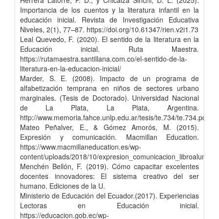
Importancia de los cuentos y la literatura infantil en la
educación inicial. Revista de Investigación Educativa
Niveles, 2(1), 77–87. https://doi.org/10.61347/rien.v2i1.73
Leal Quevedo, F. (2020). El sentido de la literatura en la
Educación inicial. Ruta Maestra.
https://rutamaestra.santillana.com.co/el-sentido-de-la-
literatura-en-la-educacion-inicial/
Marder, S. E. (2008). Impacto de un programa de
alfabetización temprana en niños de sectores urbano
marginales. (Tesis de Doctorado). Universidad Nacional
de La Plata, La Plata, Argentina.
http://www.memoria.fahce.unlp.edu.ar/tesis/te.734/te.734.pdf
Mateo Peñalver, E., & Gómez Amorós, M. (2015).
Expresión y comunicación. Macmillan Education.
https://www.macmillaneducation.es/wp-
content/uploads/2018/10/expresion_comunicacion_libroalumno
Menchén Bellón, F. (2019). Cómo capacitar excelentes
docentes innovadores: El sistema creativo del ser
humano. Ediciones de la U.
Ministerio de Educación del Ecuador.(2017). Experiencias
Lectoras en Educación inicial.
https://educacion.gob.ec/wp-