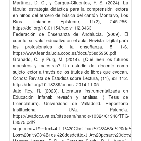
Martínez, D. C., y Cargua-Cifuentes, F. S. (2024). La
fábula: estrategia didáctica para la comprensión lectora
en niños del tercero de básica del cantón Montalvo, Los
Ríos. Uniandes Episteme, 11(2), 245-256.
https://doi.org/10.61154/rue.v11i2.3463
Federación de Enseñanza de Andalucía. (2009). El
cuento: su valor educativo en el aula. Revista Digital para
los profesionales de la enseñanza, 5, 1-6.
https://www.feandalucia.ccoo.es/docu/p5sd5950.pdf
Granado, C., y Puig, M. (2014). ¿Qué leen los futuros
maestros y maestras? Un estudio del docente como
sujeto lector a través de los títulos de libros que evocan.
Ocnos: Revista de Estudios sobre Lectura, (11), 93–112.
https://doi.org/10.18239/ocnos_2014.11.05
Jato Rey, R. (2023). Literatura instrumentalizada en
Educación Infantil: revisión y análisis. ( Tesis de
Licenciatura). Universidad de Valladolid. Repositorio
Institucional UVa. Palencia.
https://uvadoc.uva.es/bitstream/handle/10324/61946/TFG-
L3575.pdf?
sequence=1#:~:text=4.1.1%20Clasificaci%C3%B3n%20de%20la%20
Los%20ni%C3%B1os%20desde&text=A%20pesar%20de%20las%2
Herrera Latorre, P. D., y Chicaiza Sinchi, D. L. (2025).