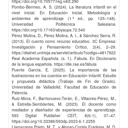
https://doi.org/10.70577/reg.v4i3.290
Pombo-Bermeo, A. S. (2024). La literatura infantil en el
nivel inicial. En Educación inicial. Metodología y
ambientes de aprendizaje (1.ª ed., pp. 125–148).
Universidad Politécnica Salesiana.
https://doi.org/10.17163/abyaups.72.540
Pérez Molina, D., Pérez Molina, A. I., & Sánchez Serra, R.
(2013). El cuento como recurso educativo. 3C Empresa:
Investigación y Pensamiento Crítico, 2(4), 2–29.
https://dialnet.unirioja.es/servlet/articulo?codigo=4817922
Real Academia Española. (s. f.). Fábula. En Diccionario
de la lengua española. https://dle.rae.es/fábula
Puente García, E. (2025). La importancia de las
ilustraciones en los cuentos en Educación Infantil: Estudio
y propuesta didáctica (Trabajo de Fin de Grado).
Universidad de Valladolid, Facultad de Educación de
Palencia.
Ruiz-Mora, F., Barrionuevo-Terán, E., Villacres-Pérez, M.,
& Estrella-Semblantes, M. (2023). El docente como
mediador y diseñador de experiencias de aprendizaje.
593 Digital Publisher CEIT, 8(6-1), 37–47.
https://doi.org/10.33386/593dp.2023.6-1.2255
Llamazares Prieto, M. T., y Alonso-Cortés Fradejas, M. D.