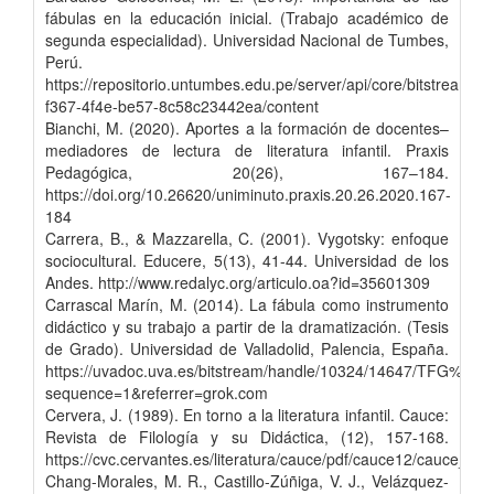
fábulas en la educación inicial. (Trabajo académico de
segunda especialidad). Universidad Nacional de Tumbes,
Perú.
https://repositorio.untumbes.edu.pe/server/api/core/bitstreams
f367-4f4e-be57-8c58c23442ea/content
Bianchi, M. (2020). Aportes a la formación de docentes–
mediadores de lectura de literatura infantil. Praxis
Pedagógica, 20(26), 167–184.
https://doi.org/10.26620/uniminuto.praxis.20.26.2020.167-
184
Carrera, B., & Mazzarella, C. (2001). Vygotsky: enfoque
sociocultural. Educere, 5(13), 41-44. Universidad de los
Andes. http://www.redalyc.org/articulo.oa?id=35601309
Carrascal Marín, M. (2014). La fábula como instrumento
didáctico y su trabajo a partir de la dramatización. (Tesis
de Grado). Universidad de Valladolid, Palencia, España.
https://uvadoc.uva.es/bitstream/handle/10324/14647/TFG%
sequence=1&referrer=grok.com
Cervera, J. (1989). En torno a la literatura infantil. Cauce:
Revista de Filología y su Didáctica, (12), 157-168.
https://cvc.cervantes.es/literatura/cauce/pdf/cauce12/cauce_12
Chang-Morales, M. R., Castillo-Zúñiga, V. J., Velázquez-