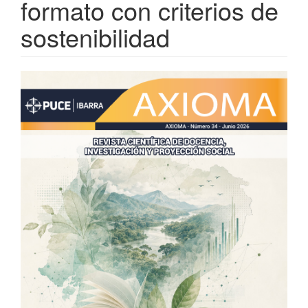
formato con criterios de
sostenibilidad
Barra
lateral
del
artículo