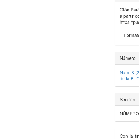
del
Otón Paré
artícu
a partir d
https://p
Formato
Número
Núm. 3 (2
de la PU
Sección
NÚMERO
Con la fi