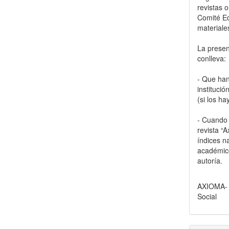
revistas o
Comité Ed
materiale
La present
conlleva:
- Que han
instituci
(si los ha
- Cuando e
revista “
índices n
académico
autoría.
AXIOMA- R
Social