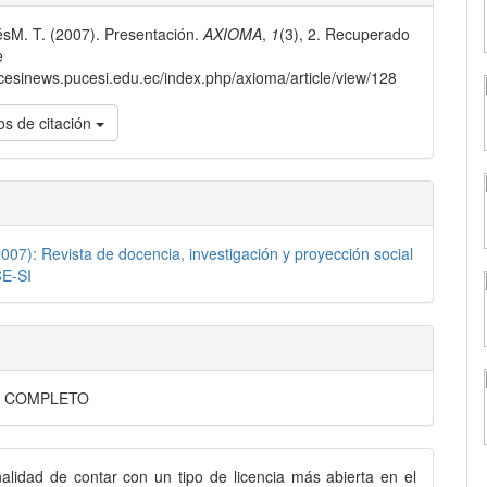
sM. T. (2007). Presentación.
AXIOMA
,
1
(3), 2. Recuperado
lo
e
ucesinews.pucesi.edu.ec/index.php/axioma/article/view/128
s de citación
007): Revista de docencia, investigación y proyección social
CE-SI
 COMPLETO
nalidad de contar con un tipo de licencia más abierta en el