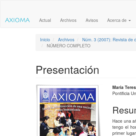
Salto
rápido
al
Actual
Archivos
Avisos
Acerca de
contenido
de
la
página
Inicio
Archivos
Núm. 3 (2007): Revista de d
Navegación
NÚMERO COMPLETO
principal
Contenido
principal
Presentación
Barra
lateral
Barra
Conte
María Tere
Pontificia U
lateral
princi
del
del
Resu
artículo
artícu
Hace una añ
tengo el ho
primer luga