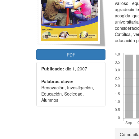
valioso e
agradecimie
acogida que
universitar
considerac
Católica, v
educación p
Descargas
PDF
Publicado:
dic 1, 2007
Palabras clave:
Renovación, Investigación,
Educación, Sociedad,
Alumnos
Detal
Cómo cit