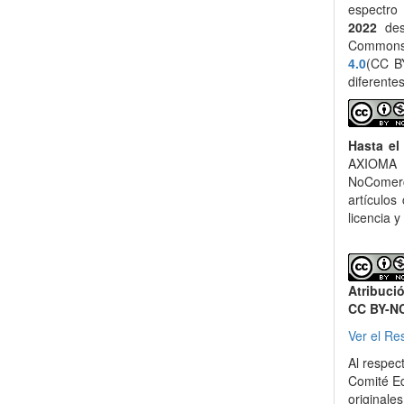
espectro
2022
des
Common
4.0
(CC BY
diferente
Hasta el
AXIOMA 
NoComerci
artículos
licencia y
Atribuci
CC BY-N
Ver el Re
Al respec
Comité Ed
originale