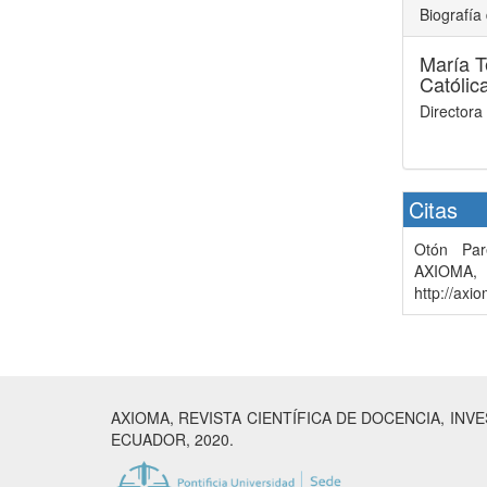
Biografía 
María T
Católic
Director
Citas
Otón Par
AXIOM
http://axi
AXIOMA, REVISTA CIENTÍFICA DE DOCENCIA, INV
ECUADOR, 2020.