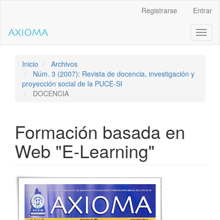
Salto
Registrarse
Entrar
rápido
al
Toggl
contenido
naviga
de
la
página
Inicio
Archivos
Navegación
Núm. 3 (2007): Revista de docencia, investigación y
principal
proyección social de la PUCE-SI
Contenido
DOCENCIA
principal
Barra
lateral
Formación basada en
Web "E-Learning"
Barra
lateral
del