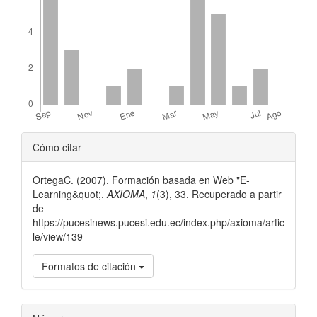
Detalles
Cómo citar
del
OrtegaC. (2007). Formación basada en Web "E-
artículo
Learning&quot;.
AXIOMA
,
1
(3), 33. Recuperado a partir
de
https://pucesinews.pucesi.edu.ec/index.php/axioma/artic
le/view/139
Formatos de citación