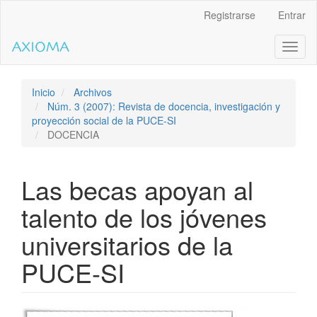
Salto
Registrarse
Entrar
rápido
al
Toggl
contenido
naviga
de
la
página
Inicio
Archivos
Navegación
Núm. 3 (2007): Revista de docencia, investigación y
principal
proyección social de la PUCE-SI
Contenido
DOCENCIA
principal
Barra
lateral
Las becas apoyan al
talento de los jóvenes
universitarios de la
PUCE-SI