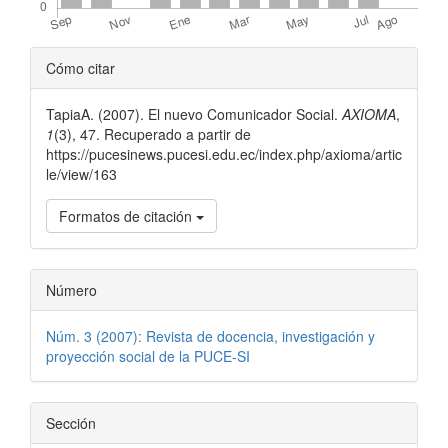
Detalles
Cómo citar
del
TapiaA. (2007). El nuevo Comunicador Social.
AXIOMA
,
artículo
1
(3), 47. Recuperado a partir de
https://pucesinews.pucesi.edu.ec/index.php/axioma/artic
le/view/163
Formatos de citación
Número
Núm. 3 (2007): Revista de docencia, investigación y
proyección social de la PUCE-SI
Sección