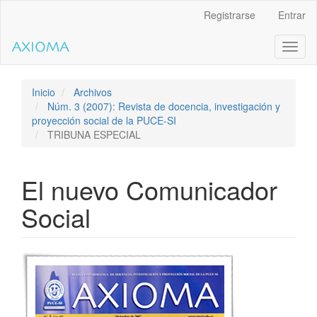
Salto
Registrarse
Entrar
rápido
al
Toggl
contenido
naviga
de
la
página
Inicio
Archivos
Navegación
Núm. 3 (2007): Revista de docencia, investigación y
principal
proyección social de la PUCE-SI
Contenido
TRIBUNA ESPECIAL
principal
Barra
lateral
El nuevo Comunicador
Social
Barra
lateral
del