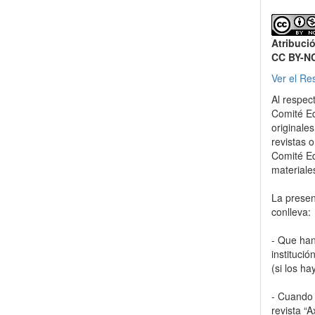
Atribuci
CC BY-N
Ver el Re
Al respec
Comité Ed
originale
revistas o
Comité Ed
materiale
La present
conlleva:
- Que han
instituci
(si los ha
- Cuando e
revista “