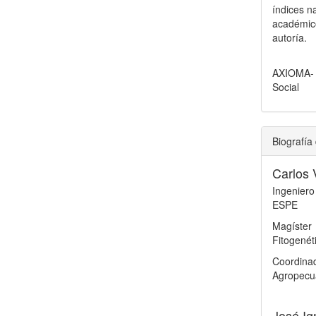
índices n
académico
autoría.
AXIOMA- R
Social
Biografía 
Carlos 
Ingenier
ESPE
Magíste
Fitogenét
Coordina
Agropecua
José Ig