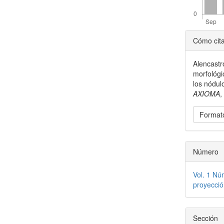
Detal
Cómo cit
del
Alencastr
artícu
morfológi
los nódul
AXIOMA
Formato
Número
Vol. 1 Nú
proyecció
Sección