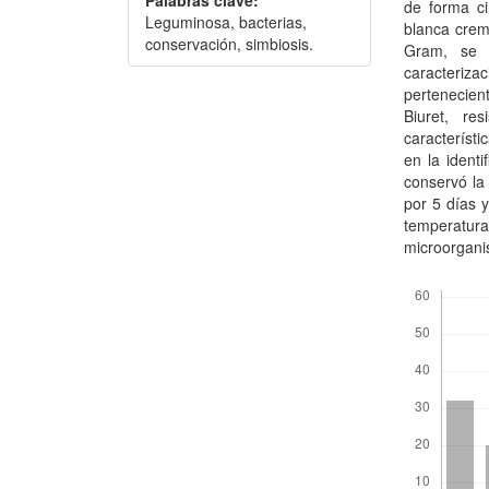
de forma ci
Leguminosa, bacterias,
blanca crem
conservación, simbiosis.
Gram, se r
caracteriz
pertenecien
Biuret, r
característ
en la identi
conservó la
por 5 días 
temperatur
microorgan
Descargas