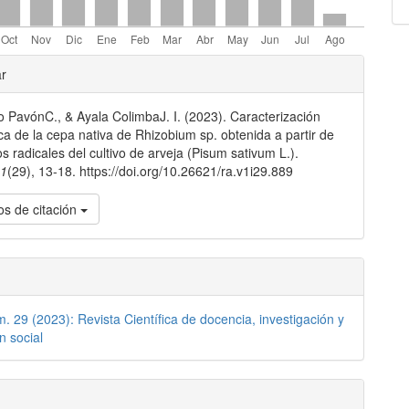
les
ar
o PavónC., & Ayala ColimbaJ. I. (2023). Caracterización
lo
ca de la cepa nativa de Rhizobium sp. obtenida a partir de
os radicales del cultivo de arveja (Pisum sativum L.).
,
1
(29), 13-18. https://doi.org/10.26621/ra.v1i29.889
s de citación
m. 29 (2023): Revista Científica de docencia, investigación y
n social