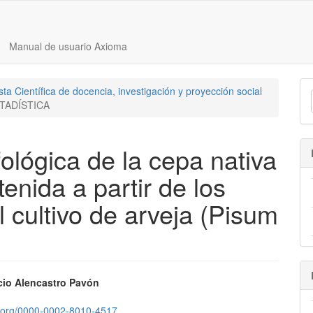
Manual de usuario Axioma
ta Científica de docencia, investigación y proyección social
TADÍSTICA
ológica de la cepa nativa
enida a partir de los
l cultivo de arveja (Pisum
nido
icio Alencastro Pavón
pal
id.org/0000-0002-8010-4517