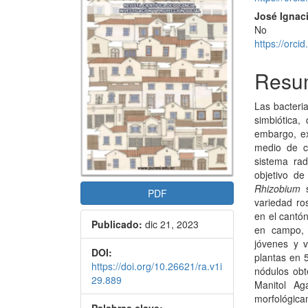
del
del
José Ignac
No
artículo
artícu
https://orc
Resu
Las bacteri
simbiótica,
embargo, ex
medio de c
sistema rad
objetivo de
Rhizobium
PDF
variedad ro
en el cantón
Publicado:
dic 21, 2023
en campo, 
jóvenes y v
DOI:
plantas en 5
https://doi.org/10.26621/ra.v1i
nódulos obt
29.889
Manitol Ag
morfológica
Palabras clave: