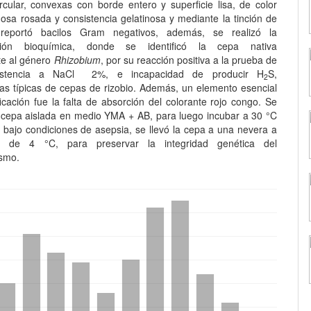
rcular, convexas con borde entero y superficie lisa, de color
osa rosada y consistencia gelatinosa y mediante la tinción de
eportó bacilos Gram negativos, además, se realizó la
ación bioquímica, donde se identificó la cepa nativa
te al género
Rhizobium
, por su reacción positiva a la prueba de
esistencia a NaCl 2%, e incapacidad de producir H
S,
2
icas típicas de cepas de rizobio. Además, un elemento esencial
ficación fue la falta de absorción del colorante rojo congo. Se
 cepa aislada en medio YMA + AB, para luego incubar a 30 °C
y bajo condiciones de asepsia, se llevó la cepa a una nevera a
a de 4 °C, para preservar la integridad genética del
ismo.