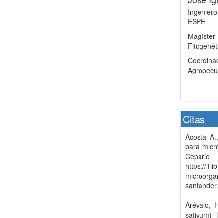
Ingenier
ESPE
Magíste
Fitogenét
Coordina
Agropecua
Citas
Acosta A.
para micro
Cepar
https://1l
microorgan
santander
Arévalo, 
sativum) 