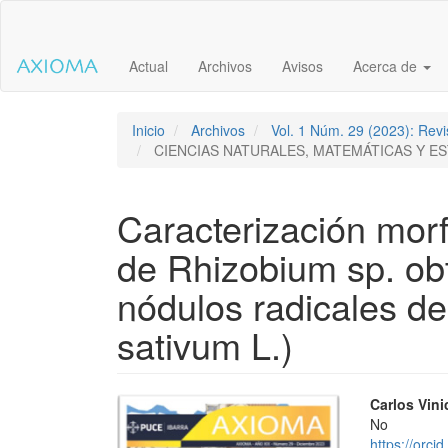
Salto
rápido
al
Actual
Archivos
Avisos
Acerca de
contenido
de
la
página
Inicio
Archivos
Vol. 1 Núm. 29 (2023): Revis
Navegación
CIENCIAS NATURALES, MATEMÁTICAS Y ES
principal
Contenido
principal
Caracterización morf
Barra
lateral
de Rhizobium sp. obt
nódulos radicales de
sativum L.)
Barra
Conte
Carlos Vin
No
lateral
princi
https://orc