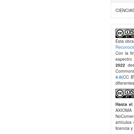
CIENCIA
Esta obra
Reconoci
Con la fi
espectro
2022
des
Common
4.0
(CC BY
diferente
Hasta el
AXIOMA 
NoComerci
artículos
licencia y