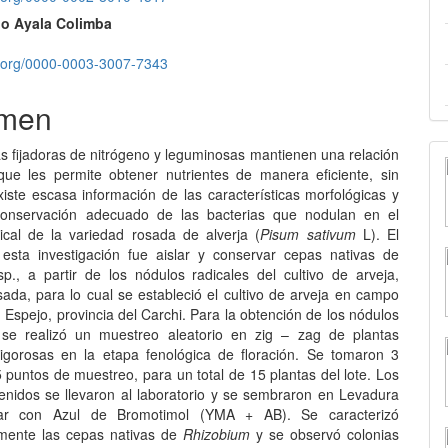
io Ayala Colimba
lo
id.org/0000-0003-3007-7343
men
as fijadoras de nitrógeno y leguminosas mantienen una relación
 que les permite obtener nutrientes de manera eficiente, sin
iste escasa información de las características morfológicas y
onservación adecuado de las bacterias que nodulan en el
ical de la variedad rosada de alverja (
Pisum sativum
L). El
 esta investigación fue aislar y conservar cepas nativas de
sp., a partir de los nódulos radicales del cultivo de arveja,
sada, para lo cual se estableció el cultivo de arveja en campo
 Espejo, provincia del Carchi. Para la obtención de los nódulos
se realizó un muestreo aleatorio en zig – zag de plantas
igorosas en la etapa fenológica de floración. Se tomaron 3
 puntos de muestreo, para un total de 15 plantas del lote. Los
enidos se llevaron al laboratorio y se sembraron en Levadura
ar con Azul de Bromotimol (YMA + AB). Se caracterizó
mente las cepas nativas de
Rhizobium
y se observó colonias