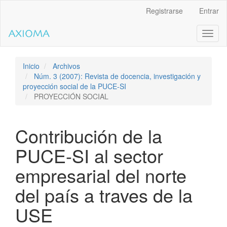
Salto
Registrarse
Entrar
rápido
al
Toggl
contenido
naviga
de
la
página
Inicio
Archivos
Navegación
Núm. 3 (2007): Revista de docencia, investigación y
principal
proyección social de la PUCE-SI
Contenido
PROYECCIÓN SOCIAL
principal
Barra
lateral
Contribución de la
PUCE-SI al sector
empresarial del norte
del país a traves de la
USE