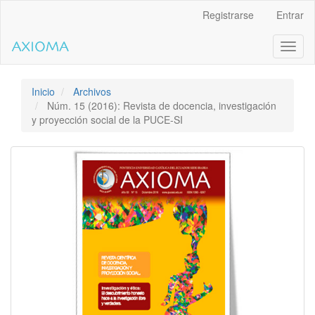
Salto
Registrarse
Entrar
rápido
al
Toggl
contenido
naviga
de
la
página
Inicio
Archivos
Navegación
Núm. 15 (2016): Revista de docencia, investigación
principal
y proyección social de la PUCE-SI
Contenido
principal
Barra
lateral