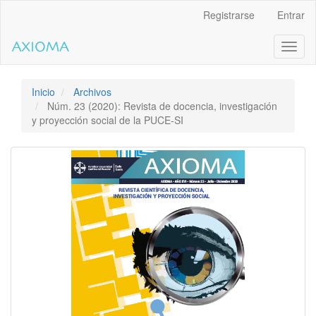
Salto
Registrarse
Entrar
rápido
al
Toggl
contenido
naviga
de
la
página
Inicio
Archivos
Navegación
Núm. 23 (2020): Revista de docencia, investigación
principal
y proyección social de la PUCE-SI
Contenido
principal
Barra
lateral