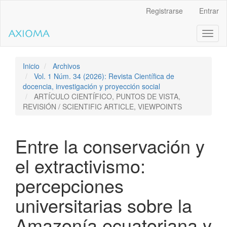
Salto
Registrarse
Entrar
rápido
al
Toggl
contenido
naviga
de
la
página
Inicio
Archivos
Navegación
Vol. 1 Núm. 34 (2026): Revista Científica de
principal
docencia, investigación y proyección social
Contenido
ARTÍCULO CIENTÍFICO, PUNTOS DE VISTA,
principal
REVISIÓN / SCIENTIFIC ARTICLE, VIEWPOINTS
Barra
lateral
Entre la conservación y
el extractivismo:
percepciones
universitarias sobre la
Amazonía ecuatoriana y