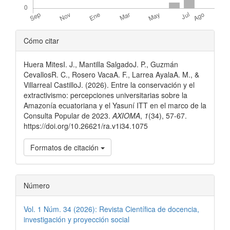
Detalles
Cómo citar
del
Huera MitesI. J., Mantilla SalgadoJ. P., Guzmán
artículo
CevallosR. C., Rosero VacaA. F., Larrea AyalaA. M., &
Villarreal CastilloJ. (2026). Entre la conservación y el
extractivismo: percepciones universitarias sobre la
Amazonía ecuatoriana y el Yasuní ITT en el marco de la
Consulta Popular de 2023.
AXIOMA
,
1
(34), 57-67.
https://doi.org/10.26621/ra.v1i34.1075
Formatos de citación
Número
Vol. 1 Núm. 34 (2026): Revista Científica de docencia,
investigación y proyección social