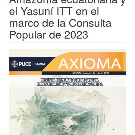
el Yasuní ITT en el
marco de la Consulta
Popular de 2023
Barra
lateral
del
artículo