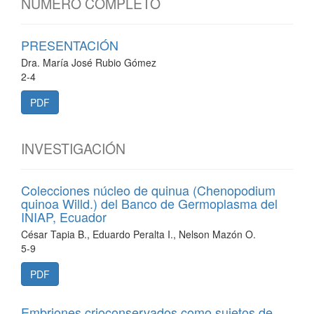
NÚMERO COMPLETO
PRESENTACIÓN
Dra. María José Rubio Gómez
2-4
PDF
INVESTIGACIÓN
Colecciones núcleo de quinua (Chenopodium
quinoa Willd.) del Banco de Germoplasma del
INIAP, Ecuador
César Tapia B., Eduardo Peralta I., Nelson Mazón O.
5-9
PDF
Embriones crioconservados como sujetos de