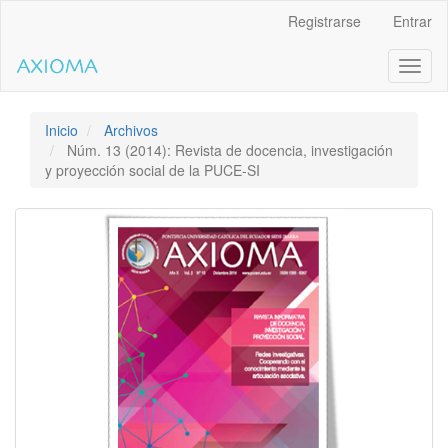
Salto
Registrarse
Entrar
rápido
al
Toggl
contenido
naviga
de
la
página
Inicio
Archivos
Navegación
Núm. 13 (2014): Revista de docencia, investigación
principal
y proyección social de la PUCE-SI
Contenido
principal
Barra
lateral