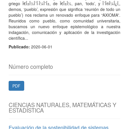
griego Ï€Î±Î½Î´Î·Î¼Î¯Î±, de Ï€Î±Î½, pan, ‘todo’, y Î´Î®Î¼Î¿Ï‚,
demos, ‘pueblo’, expresión que significa ‘reunión de todo un
pueblo’) nos reclama un renovado enfoque para “AXIOMA”.
Reunidos como pueblo, como comunidad universitaria,
buscamos un nuevo enfoque epistemológico a nuestra
indagación, comunicación y aplicación de la investigación
científica...
Publicado:
2020-06-01
Número completo
PDF
CIENCIAS NATURALES, MATEMÁTICAS Y
ESTADÍSTICA
Evaluación de la sostenibilidad de sistemas