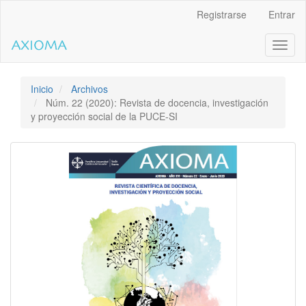
Salto
Registrarse
Entrar
rápido
al
Toggl
contenido
naviga
de
la
página
Inicio
Archivos
Navegación
Núm. 22 (2020): Revista de docencia, investigación
principal
y proyección social de la PUCE-SI
Contenido
principal
Barra
lateral