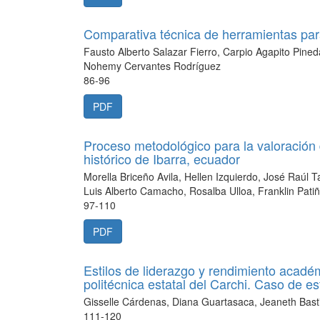
Comparativa técnica de herramientas para 
Fausto Alberto Salazar Fierro, Carpio Agapito Pine
Nohemy Cervantes Rodríguez
86-96
PDF
Proceso metodológico para la valoración d
histórico de Ibarra, ecuador
Morella Briceño Avila, Hellen Izquierdo, José Raúl
Luis Alberto Camacho, Rosalba Ulloa, Franklin Pati
97-110
PDF
Estilos de liderazgo y rendimiento académ
politécnica estatal del Carchi. Caso de e
Gisselle Cárdenas, Diana Guartasaca, Jeaneth Bast
111-120