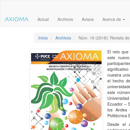
Salto
rápido
al
Actual
Archivos
Avisos
Acerca de
contenido
de
la
página
Inicio
Archivos
Núm. 19 (2018): Revista de 
Navegación
principal
El reto que
Contenido
este nuevo
principal
participant
Barra
significativ
lateral
nuestra uni
el hecho de
universidad
este número
Universidad 
Ecuador – S
los Andes 
Politécnica 
Desde el á