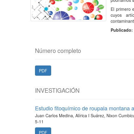
podríamos s
El primero 
cuyos art
contaminante
Publicado
Número completo
PDF
INVESTIGACIÓN
Estudio fitoquímico de roupala montana au
Juan Carlos Medina, Alírica I Suárez, Nixon Cumbic
5-11
PDF